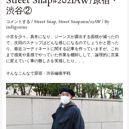
Street Snap#2021AW/原宿・
渋谷②
コメントする
/
Street Snap
,
Street Snap2021/22AW
/ By
indigozine
小言を少々。真冬になり、ジーンズが露出する面積が減ったの
で、次回のスナップはどんな感じになるのでしょうかと思った
り、最近コーディネートに関する記事を作っていますが、これ
まで感覚や直感でやっていた作業を棚卸しして、論理的に言葉
に変えていく事の難しさを実感したり、、、
そんなこんなで原宿・渋谷編後半戦