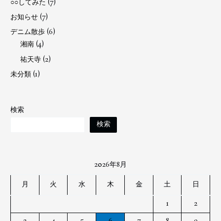
○○してみた
(7)
お知らせ
(7)
デニム散歩
(6)
湘南
(4)
祐天寺
(2)
未分類
(1)
検索
検索
2026年8月
月
火
水
木
金
土
日
1
2