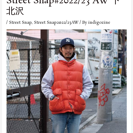
Street Snap#2022/23 AW 下
北沢
/
Street Snap
,
Street Snap2022/23AW
/ By
indigozine