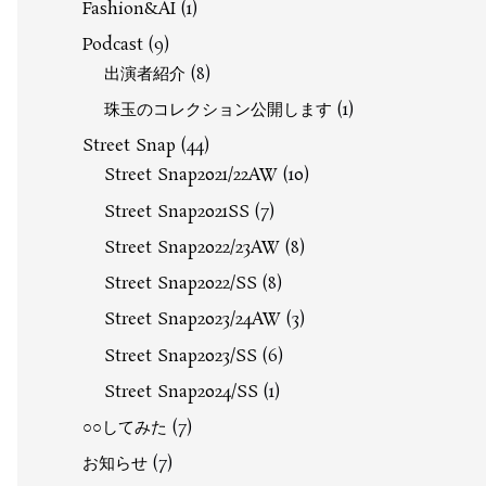
Fashion&AI
(1)
Podcast
(9)
出演者紹介
(8)
珠玉のコレクション公開します
(1)
Street Snap
(44)
Street Snap2021/22AW
(10)
Street Snap2021SS
(7)
Street Snap2022/23AW
(8)
Street Snap2022/SS
(8)
Street Snap2023/24AW
(3)
Street Snap2023/SS
(6)
Street Snap2024/SS
(1)
○○してみた
(7)
お知らせ
(7)