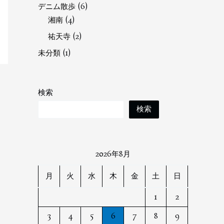
デニム散歩
(6)
湘南
(4)
祐天寺
(2)
未分類
(1)
検索
検索
2026年8月
月
火
水
木
金
土
日
1
2
3
4
5
6
7
8
9